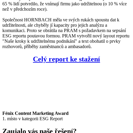
65 % lidí potvrdilo, že vnímají firmu jako udržitelnou (o 10 % více
než v předchozím roce).
Společnost HORNBACH měla ve svých rukách spoustu dat k
udržitelnosti, ale chyběly jí kapacity pro jejich analýzu a
komunikaci. Proto se obrátila na PRAM s požadavkem na sepsání
ESG reportu poutavou formou. PRAM vytvořil nový layout reportu
"Naše kroky k udržitelnému podnikání" a text obohatil o prvky
rozhovorů, příběhy zaměstnanců a ambasadorů.
Celý report ke stažení
Fénix Content Marketing Award
1. místo v kategorii ESG Report
Zaujalo vás naše řešení?