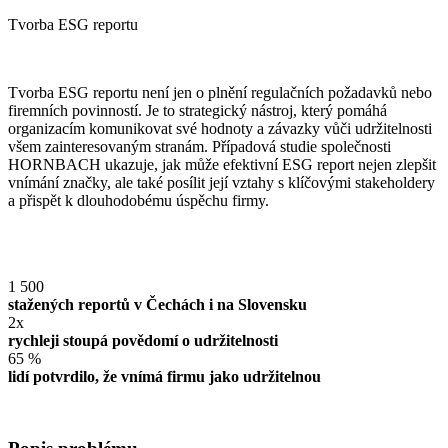
Tvorba ESG reportu
Tvorba ESG reportu není jen o plnění regulačních požadavků nebo
firemních povinností. Je to strategický nástroj, který pomáhá
organizacím komunikovat své hodnoty a závazky vůči udržitelnosti
všem zainteresovaným stranám. Případová studie společnosti
HORNBACH ukazuje, jak může efektivní ESG report nejen zlepšit
vnímání značky, ale také posílit její vztahy s klíčovými stakeholdery
a přispět k dlouhodobému úspěchu firmy.
1 500
stažených reportů v Čechách i na Slovensku
2x
rychleji stoupá povědomí o udržitelnosti
65 %
lidí potvrdilo, že vnímá firmu jako udržitelnou