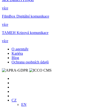
více
FilmBox
Digitální komunikace
více
TAMEH
Krizová komunikace
více
O agentuře
Kariéra
Blog
Ochrana osobních údajů
CZ
EN