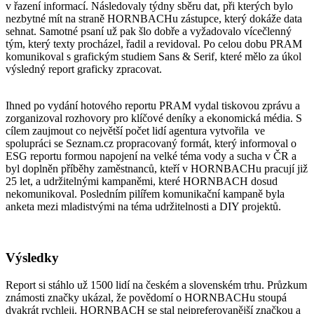
v řazení informací. Následovaly týdny sběru dat, při kterých bylo
nezbytné mít na straně HORNBACHu zástupce, který dokáže data
sehnat. Samotné psaní už pak šlo dobře a vyžadovalo vícečlenný
tým, který texty procházel, řadil a revidoval. Po celou dobu PRAM
komunikoval s grafickým studiem Sans & Serif, které mělo za úkol
výsledný report graficky zpracovat.
Ihned po vydání hotového reportu PRAM vydal tiskovou zprávu a
zorganizoval rozhovory pro klíčové deníky a ekonomická média. S
cílem zaujmout co největší počet lidí agentura vytvořila ve
spolupráci se Seznam.cz propracovaný formát, který informoval o
ESG reportu formou napojení na velké téma vody a sucha v ČR a
byl doplněn příběhy zaměstnanců, kteří v HORNBACHu pracují již
25 let, a udržitelnými kampaněmi, které HORNBACH dosud
nekomunikoval. Posledním pilířem komunikační kampaně byla
anketa mezi mladistvými na téma udržitelnosti a DIY projektů.
Výsledky
Report si stáhlo už 1500 lidí na českém a slovenském trhu. Průzkum
známosti značky ukázal, že povědomí o HORNBACHu stoupá
dvakrát rychleji. HORNBACH se stal nejpreferovanější značkou a