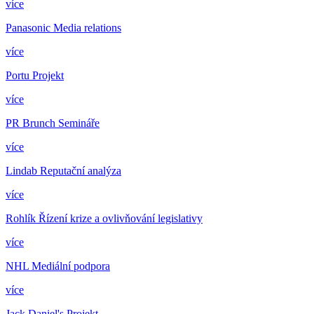
více
Panasonic
Media relations
více
Portu
Projekt
více
PR Brunch
Semináře
více
Lindab
Reputační analýza
více
Rohlík
Řízení krize a ovlivňování legislativy
více
NHL
Mediální podpora
více
Jack Daniel's
Projekt