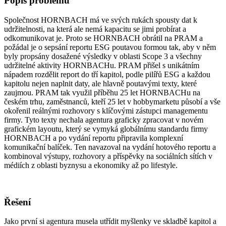
Popis problému
Společnost HORNBACH má ve svých rukách spousty dat k
udržitelnosti, na která ale nemá kapacitu se jimi probírat a
odkomunikovat je. Proto se HORNBACH obrátil na PRAM a
požádal je o sepsání reportu ESG poutavou formou tak, aby v něm
byly propsány dosažené výsledky v oblasti Scope 3 a všechny
udržitelné aktivity HORNBACHu. PRAM přišel s unikátním
nápadem rozdělit report do tří kapitol, podle pilířů ESG a každou
kapitolu nejen naplnit daty, ale hlavně poutavými texty, které
zaujmou. PRAM tak využil příběhu 25 let HORNBACHu na
českém trhu, zaměstnanců, kteří 25 let v hobbymarketu působí a vše
okořenil reálnými rozhovory s klíčovými zástupci managementu
firmy. Tyto texty nechala agentura graficky zpracovat v novém
grafickém layoutu, který se vymyká globálnímu standardu firmy
HORNBACH a po vydání reportu připravila komplexní
komunikační balíček. Ten navazoval na vydání hotového reportu a
kombinoval výstupy, rozhovory a příspěvky na sociálních sítích v
médiích z oblasti byznysu a ekonomiky až po lifestyle.
Řešení
Jako první si agentura musela utřídit myšlenky ve skladbě kapitol a