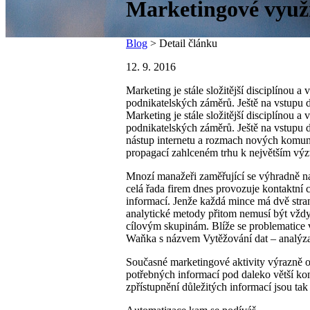
Marketingové využi
Blog
> Detail článku
12. 9. 2016
Marketing je stále složitější disciplínou
podnikatelských záměrů. Ještě na vstupu do
Marketing je stále složitější disciplínou
podnikatelských záměrů. Ještě na vstupu do
nástup internetu a rozmach nových komunik
propagací zahlceném trhu k největším vý
Mnozí manažeři zaměřující se výhradně na 
celá řada firem dnes provozuje kontaktní 
informací. Jenže každá mince má dvě stran
analytické metody přitom nemusí být vždy
cílovým skupinám. Blíže se problematice 
Waňka s názvem Vytěžování dat – analýza
Současné marketingové aktivity výrazně o
potřebných informací pod daleko větší ko
zpřístupnění důležitých informací jsou tak