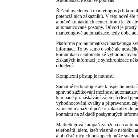
Automatizace kam se podíváš
Řešení uvedených marketingových komplik
potenciálních zákazníků. V této nové éře m
a právě kontaktních center. Ironií je, že 
automatizované postupy. Důvod je prostý a 
marketingové automatizace, tedy doba a
Platforma pro automatizaci marketingu zvl
informací. To by samo o sobě ale nestačil
komunikaci i automatické vyhodnocování z
získaných informací je synchronizace něko
oddělení.
Komplexní přístup je nutností
Samotné technologie ale k úspěchu nestač
správné zužitkování možností automatizov
kampaně pro získávání zájemců (lead gene
vyhodnocování kvality a připravenosti zá
zapojení manažerů péče o zákazníky do p
kontaktu na základě poskytnutých informa
Marketingová kampaň založená na automati
telefonátů lidem, kteří vlastně o nabídku 
a při čistě ručních postupech může snadno