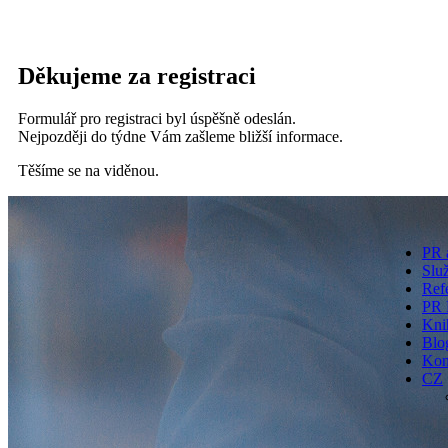
Děkujeme za registraci
Formulář pro registraci byl úspěšně odeslán.
Nejpozději do týdne Vám zašleme bližší informace.
Těšíme se na viděnou.
PR 
Slu
Ref
PR 
Kni
Blo
Kon
CZ