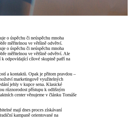
hoduje o úspěchu či neúspěchu mnoha
obře měřitelnou ve většině odvětví.
hoduje o úspěchu či neúspěchu mnoha
obře měřitelnou ve většině odvětví. Ale
k odpovídající cílové skupině patří na
ostí a kontaktů. Opak je přitom pravdou –
množství marketingově využitelných
edání jehly v kupce sena. Klasické
nou různorodost přístupu k odlišným
taktních center věnujeme v článku Tomáše
itelné mají dnes proces získávaní
Tradiční kampaně orientované na