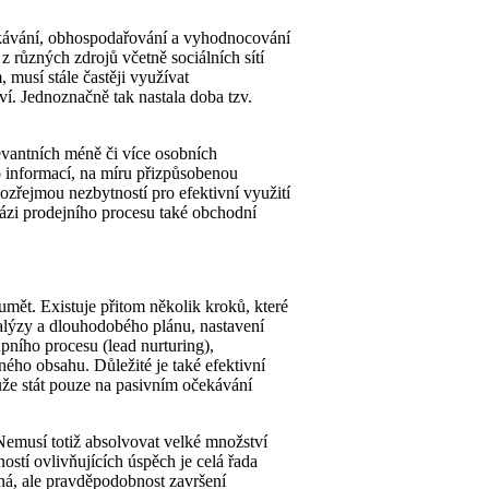
skávání, obhospodařování a vyhodnocování
z různých zdrojů včetně sociálních sítí
 musí stále častěji využívat
ví. Jednoznačně tak nastala doba tzv.
evantních méně či více osobních
o informací, na míru přizpůsobenou
zřejmou nezbytností pro efektivní využití
fázi prodejního procesu také obchodní
mět. Existuje přitom několik kroků, které
alýzy a dlouhodobého plánu, nastavení
ního procesu (lead nurturing),
ého obsahu. Důležité je také efektivní
že stát pouze na pasivním očekávání
Nemusí totiž absolvovat velké množství
ností ovlivňujících úspěch je celá řada
šná, ale pravděpodobnost završení