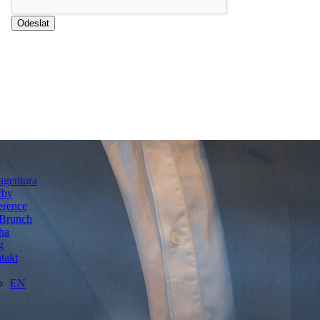
agentura
žby
erence
Brunch
ha
g
takt
EN