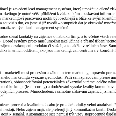
ací je zavedení lead management systému, který umožňuje cílené zí
arketingu je nutné větší přiblížení k zákazníkům a získávání informací 
aby marketingoví pracovníci mohli být osobnější a blíže ke svým klientům,
souvisí s tím, co jsme si již uvedli – vstupních dat je obrovské množst
utomatizovaných lead management systémů.
ádne sbírat kontakty na zájemce o nabídku firmy, a to včetně všech rel
o. Dobré systémy proto musí umožnit také účinné a přesné třídění těcht
ájmu o zakoupení produktu či služeb, a to takřka v reálném čase. Samo
lika interních oddělení jako jsou marketing, call centrum a v konečné 
í – marketéři musí procesům a zákonitostem marketingu opravdu porozu
aného marketingu výrazně zjednoduší. Patří sem zpracování přesné an
ration), obhospodařování potenciálních zákazníků v rámci celého nákup
jemců ke koupi (lead scoring) a dodržování vysoké kvality komunikovan
rodejních procesů. Mimochodem, i samotné získávání zájemců již nemů
cí.
zaci procesů a kvalitním obsahu je pro obchodníky velmi atraktivní. 
ani nestojí. Nebo zájem mají, ale preferují jiný komunikační kanál. Drob
 dojít k selhání. Automatizace sice nemusí být vždy stoprocentně úspě