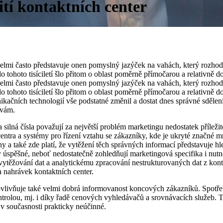
tí kontaktních center
 a velmi často představuje onen pomyslný jazýček na vahách, který roz
 tohoto tisíciletí šlo přitom o oblast poměrně přímočarou a relativně d
 a velmi často představuje onen pomyslný jazýček na vahách, který roz
 tohoto tisíciletí šlo přitom o oblast poměrně přímočarou a relativně d
ačních technologií vše podstatné změnil a dostat dnes správné sdělení 
zvám.
silná čísla považují za největší problém marketingu nedostatek příležit
centra a systémy pro řízení vztahu se zákazníky, kde je ukryté značné 
y a také zde platí, že vytěžení těch správných informací představuje hl
 úspěšné, neboť nedostatečně zohledňují marketingová specifika i nut
vytěžování dat a analytickému zpracování nestrukturovaných dat z kon
 nahrávek kontaktních center.
vlivňuje také velmi dobrá informovanost koncových zákazníků. Spotřeb
ntrolou, mj. i díky řadě cenových vyhledávačů a srovnávacích služeb. 
 v současnosti prakticky neúčinné.